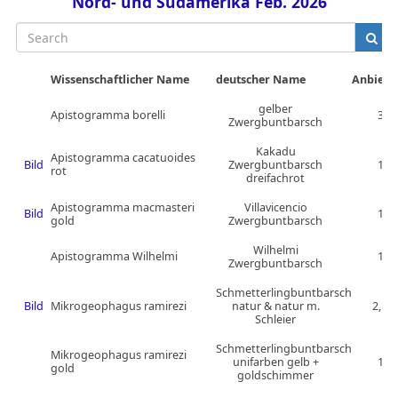
Nord- und Südamerika Feb. 2026
Search
Wissenschaftlicher Name
deutscher Name
Anbiete
gelber
Apistogramma borelli
3
Zwergbuntbarsch
Kakadu
Apistogramma cacatuoides
Bild
Zwergbuntbarsch
1
rot
dreifachrot
Apistogramma macmasteri
Villavicencio
Bild
1
gold
Zwergbuntbarsch
Wilhelmi
Apistogramma Wilhelmi
1
Zwergbuntbarsch
Schmetterlingbuntbarsch
Bild
Mikrogeophagus ramirezi
natur & natur m.
2, 1
Schleier
Schmetterlingbuntbarsch
Mikrogeophagus ramirezi
unifarben gelb +
1
gold
goldschimmer