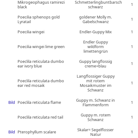
Mikrogeophagus ramirezi
Schmetterlingbuntbarsch
1
black
schwarz
Poecilia sphenops gold
goldener Molly m.
1
Lyratail
Gabelschwanz
Poecilia wingei
Endler-Guppy Mix
1
Endler Guppy
Poecilia wingei lime green
wildform
1
limettengrün
Poeclila reticulata dumbo
Guppy langflossig
1
ear ivory blue
creme+blau
Langflossiger Guppy
Poeclila reticulata dumbo
mit rotem
1
ear red mosaik
Mosaikmuster im
Schwanz
Guppy m. Schwanz in
Bild
Poeclila reticulata flame
1
Flammenform
Guppy m. rotem
Poeclila reticulata red tail
1
Schwanz
Skalar= Segelflosser
Bild
Pterophyllum scalare
1
Natur