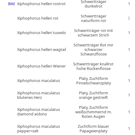
Schwertträger
Bild
Xiphophorus helleri rostrot
1
dunkelrot
Schwertträger
Xiphophorus helleri rot
3
naturform rot
Schwertträger rot mit
Xiphophorus helleri tuxedo
1
schwarzem Strich
Schwertträger Rot mir
Xiphophorus helleri wagtail
schwarzer
1
Schwanzflosse
Schwertträger knallrot
Xiphophorus helleri Wiener
1
hohe Rückenflosse
Platy, Zuchtform
Xiphophorus maculatus
1
Pinselschwanzplaty
Xiphophorus maculatus
Platy, Zuchtform
1
blutenes Herz
orange gestreift
Platy, Zuchtform
Xiphophorus maculatus
weißschimmernd m.
1
diamond aöbino
Roten Augen
Xiphophorus maculatus
Zuchtform blauer
1
pepper+salt
Papageienplaty