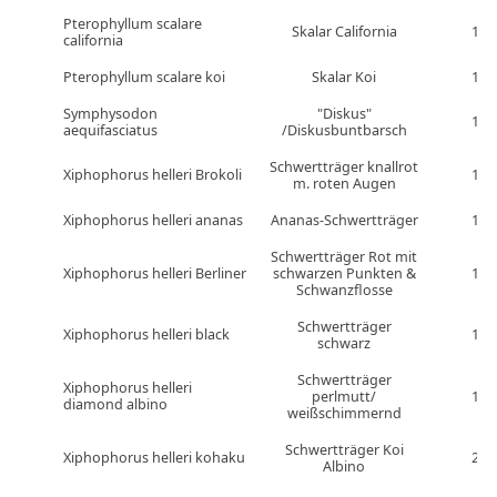
Pterophyllum scalare
Skalar California
1
california
Pterophyllum scalare koi
Skalar Koi
1
Symphysodon
"Diskus"
1
aequifasciatus
/Diskusbuntbarsch
Schwertträger knallrot
Xiphophorus helleri Brokoli
1
m. roten Augen
Xiphophorus helleri ananas
Ananas-Schwertträger
1
Schwertträger Rot mit
Xiphophorus helleri Berliner
schwarzen Punkten &
1
Schwanzflosse
Schwertträger
Xiphophorus helleri black
1
schwarz
Schwertträger
Xiphophorus helleri
perlmutt/
1
diamond albino
weißschimmernd
Schwertträger Koi
Xiphophorus helleri kohaku
2
Albino