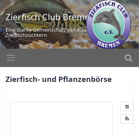
Zierfisch Club Bremen
Eine starke Gemeinschaft von Aquarianern und
Zierfischzüchtern
Zierfisch- und Pflanzenbörse