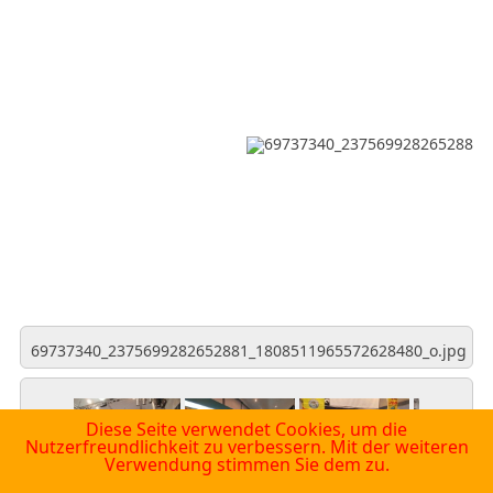
69737340_2375699282652881_1808511965572628480_o.jpg
Diese Seite verwendet Cookies, um die
Nutzerfreundlichkeit zu verbessern. Mit der weiteren
Verwendung stimmen Sie dem zu.