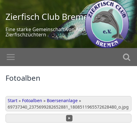
Zierfisch Club Bremen
Eine starke Gemeinschaft von Aquarianern und
Zierfischzüchtern
Fotoalben
Start
»
Fotoalben
»
Boersenanlage
»
69737340_2375699282652881_1808511965572628480_o.jpg